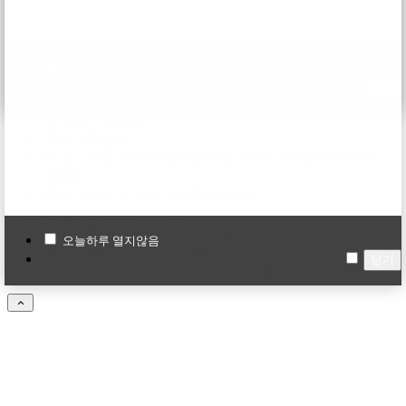
셀독스타일
FRANCHISE
오늘하루 열지않음
창업문의
닫기
주식회사 셀독24
대표 : 민성윤
주소 : 서울 관악구 남부순환로 1808, 관악센츄리타워
402호
전화 : 02-877-7311, 010-3781-1236
메일 : msy9909@naver.com
사업자등록번호: 134-87-39245
오늘하루 열지않음
통신판매업신고: 신고면제
닫기
Copyrignt 2021. selldok2424 Inc. all rights reserved.