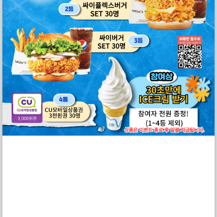
창업문의
인스타그램
네이버 블로그
셀독24 카탈로그
홈 인테리어
연중무휴
24시간 창업상담 가능
02-877-7311
010-3781-1236
SELLDOK STYLE