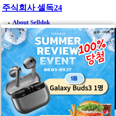
주식회사 셀독24
About Selldok
인사말
히스토리
셀독프렌즈
셀독스타일
지점안내
커뮤니티
셀독이야기
셀독소식
이벤트